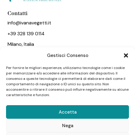
Contatti
info@ivanavegetti.it
+39 328 139 0114
Milano, Italia
Gestisci Consenso
Link utili
Per fornire le migliori esperienze, utilizziamo tecnologie come i cookie
Chi sono
per memorizzare e/o accedere alle informazioni del dispositivo. Il
Servizi
consenso a queste tecnologie ci permetterà di elaborare dati come il
comportamento di navigazione o ID unici su questo sito. Non
Wedding
acconsentire o ritirare il consenso può influire negativamente su alcune
caratteristiche e funzioni.
Social
Accetta
Nega