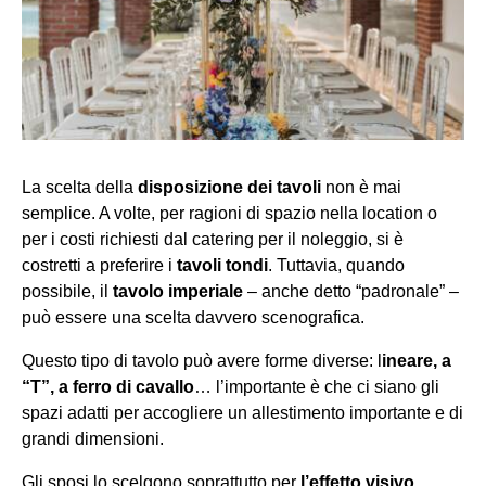
La scelta della
disposizione dei tavoli
non è mai
semplice. A volte, per ragioni di spazio nella location o
per i costi richiesti dal catering per il noleggio, si è
costretti a preferire i
tavoli tondi
. Tuttavia, quando
possibile, il
tavolo imperiale
– anche detto “padronale” –
può essere una scelta davvero scenografica.
Questo tipo di tavolo può avere forme diverse: l
ineare, a
“T”, a ferro di cavallo
… l’importante è che ci siano gli
spazi adatti per accogliere un allestimento importante e di
grandi dimensioni.
Gli sposi lo scelgono soprattutto per
l’effetto visivo