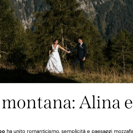
montana: Alina e
ppo
ha unito romanticismo, semplicità e paesaggi mozzafia