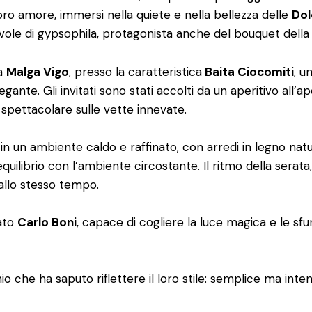
oro amore, immersi nella quiete e nella bellezza delle
Dol
vole di gypsophila, protagonista anche del bouquet della
 a
Malga Vigo
, presso la caratteristica
Baita Ciocomiti
, u
nte. Gli invitati sono stati accolti da un aperitivo all
 spettacolare sulle vette innevate.
 in un ambiente caldo e raffinato, con arredi in legno natu
uilibrio con l’ambiente circostante. Il ritmo della serata, 
allo stesso tempo.
ato
Carlo Boni
, capace di cogliere la luce magica e le sf
o che ha saputo riflettere il loro stile: semplice ma inten