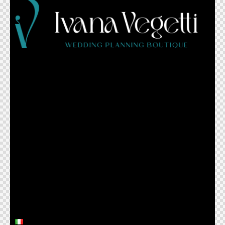
Home
About
Servizi
Real Weddings
Press
Blog
Contatti