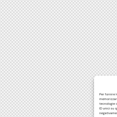
Per fornire 
memorizzare
tecnologie 
ID unici su 
negativamen