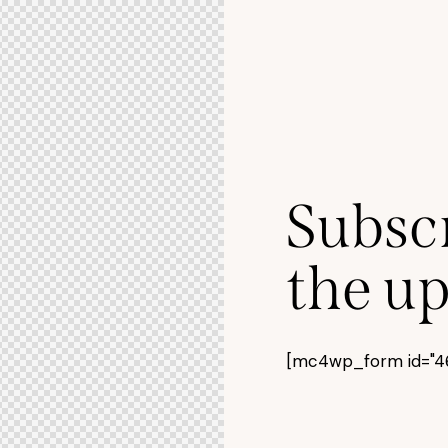
Subscr
the up
[mc4wp_form id="461