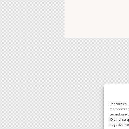
Per fornire 
memorizzare
tecnologie 
ID unici su 
negativamen